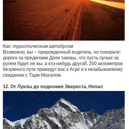
Как: туристическим автобусом
Возможно, вы – прирожденный водитель, но поверьте:
дороги за пределами Дели таковы, что пусть лучше за
рулем будет не вы, а кто-нибудь другой. 200 километров
безумного пути приведут вас к Агре и к незабываемому
свиданию с Тадж-Махалом.
12. От Луклы до подножия Эвереста, Непал