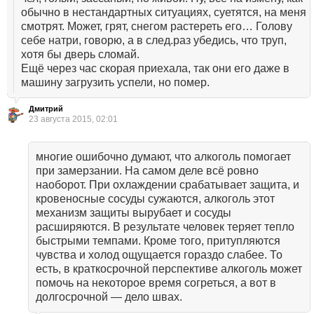
обычно в нестандартных ситуациях, суетятся, на меня
смотрят. Может, грят, снегом растереть его… Голову
себе натри, говорю, а в след.раз убедись, что труп,
хотя бы дверь сломай.
Ещё через час скорая приехала, так они его даже в
машину загрузить успели, но помер.
Дмитрий
23 августа 2015, 02:01
многие ошибочно думают, что алкоголь помогает
при замерзании. На самом деле всё ровно
наоборот. При охлаждении срабатывает защита, и
кровеносные сосуды сужаются, алкоголь этот
механизм защиты вырубает и сосуды
расширяются. В результате человек теряет тепло
быстрыми темпами. Кроме того, притупляются
чувства и холод ощущается гораздо слабее. То
есть, в краткосрочной перспективе алкоголь может
помочь на некоторое время согреться, а вот в
долгосрочной — дело швах.