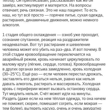
тепла). Он приплясывает, рассказывает как же он
замёрз, жестикулирует и матерится. На вопросы
отвечает, речь связная. Это не наш пациент. То есть
наш, но тут всё просто — горячее питье, сухая одежда,
растирания, динамичные движения, можно немного
алкоголя.
1 стадия общего охлаждения — озноб уже проходит,
сознание спутанное, реакция на раздражители
неадекватная. Вот тут растирание и шевеление
человека может его убить на раз–два. И вот почему. В
этой стадии кровообращение переключается на
аварийный режим, кровь начинает циркулировать по
малому кругу (лёгкие, сердце, голова). Кровообращение
в других органах весьма замедленно, кровь холодная
(30–25°С). Ещё раз — если человек перестал дрожать,
заставлять его двигаться нельзя, равно как нельзя
давать алкоголь, растирать и массировать. Холодная
кровь с периферии может вызвать остановку сердца.
Тут медлить нельзя. Счёт может идти на минуты.
Раздеть (даже если на нем тёплая одежда, то она ничем
не поможет, скорее, помешает согреть, если мокрая —
тем более), вытереть насухо, очень и очень аккуратно