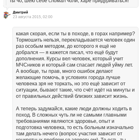
ты чо, шею себе сломал чоли, харе придуриваться!
Дмитрий
23 августа 2015, 02:00
какая скорая, если ты в походе, в горах например?
Тормошить нельзя, перекладывается человек один
раз особым методом, до которого я ещё не
добрался — я кажется писал, что ещё будут
дополнения. Курсы вел человек, который учит
МЧСников и который сам спасает людей уйму лет.
А вообще, ты прав, много ошибок делают
желающие помочь, в условиях города лучше
человека зря не торкать, но это ещё зависит от
ситуации, бывают такие, что счёт идёт на минуты и
от правильных действий близких зависит жизнь.
А теперь задумайся, какие люди должны ходить в
поход. В сложных чуть ли не самыми главными
требованиями являются здоровье, опыт и
подготовка человека, то есть больным изначально
там делать нечего (вопрос участия зависит от
конкретных проблем со здоровьем). То есть, ты