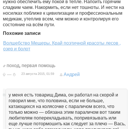
нужно обеспечить ему покой в тепле. Напоить горячим
сладким чаем. Накормить, если нет тошноты. И нести на
носилках поближе к цивилизации и профессиональным
медикам, утеплив всем, чем можно и контролируя его
состояние на всём пути.
Похожие записи
Волшебство Мещеры. Край поэтичной красоты лесов ,
озер и болот
поход
,
первая помощь
—
23 августа 2015, 01:59
Андрей
у меня есть товарищ Дима, он работал на скорой и
говорил мне, что половина, если не больше,
катающихся на колясочке с параличом всего, что
только можно — обязана этим параличом вот таким
любителям поперекладывать, попривязывать или
еще лучше потормошить как следует за плечо — Вась,