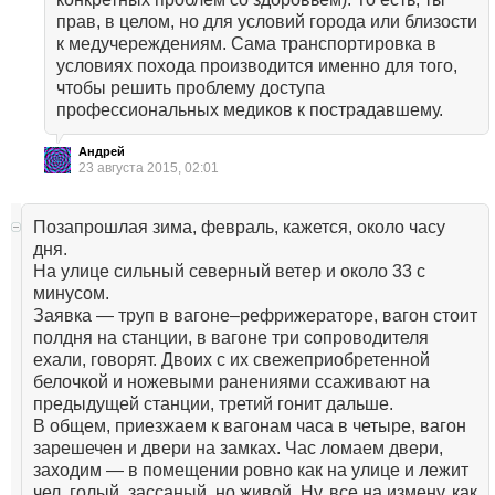
прав, в целом, но для условий города или близости
к медучереждениям. Сама транспортировка в
условиях похода производится именно для того,
чтобы решить проблему доступа
профессиональных медиков к пострадавшему.
Андрей
23 августа 2015, 02:01
Позапрошлая зима, февраль, кажется, около часу
дня.
На улице сильный северный ветер и около 33 с
минусом.
Заявка — труп в вагоне–рефрижераторе, вагон стоит
полдня на станции, в вагоне три сопроводителя
ехали, говорят. Двоих с их свежеприобретенной
белочкой и ножевыми ранениями ссаживают на
предыдущей станции, третий гонит дальше.
В общем, приезжаем к вагонам часа в четыре, вагон
зарешечен и двери на замках. Час ломаем двери,
заходим — в помещении ровно как на улице и лежит
чел, голый, зассаный, но живой. Ну, все на измену, как