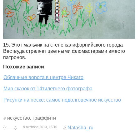
15. Этот мальчик на стене калифорнийского города
Вествуда стреляет цветными фломастерами вместо
патронов.
Похожие записи
Облачные ворота в центре Чикаго
Мир сказок от 14тилетнего фотографа
Рисунки на песке: самое недолговечное искусство
искусство
,
граффити
—
9 октября 2013, 16:10
Natasha_ru