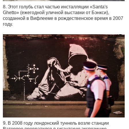
8. Этот голубь стал частью инсталляции «Santa's
Ghetto» (ежегодной уличной выставки от Бэнкси),
созданной в Вифлееме в рождественское время в 2007
году.
9. В 2008 году лондонский туннель возле станции
Ватерлоо превратился в гигантскую экспозицию.