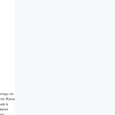
есяцы он
ути Жана
ьер в
ужили
но,