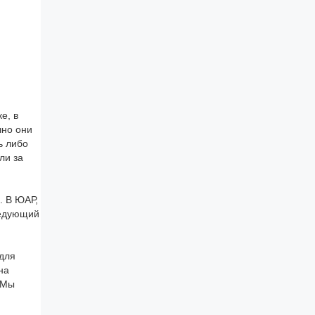
е, в
чно они
ь либо
ли за
. В ЮАР,
ледующий
 для
на
«Мы