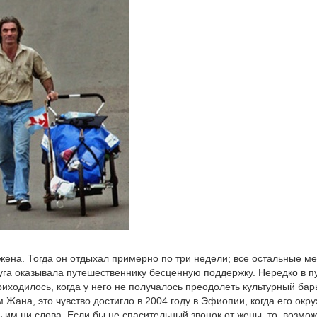
о жена. Тогда он отдыхал примерно по три недели; все остальные м
уга оказывала путешественнику бесценную поддержку. Нередко в п
иходилось, когда у него не получалось преодолеть культурный бар
м Жана, это чувство достигло в 2004 году в Эфиопии, когда его окр
 им ни слова. Если бы не спасительный звонок от жены, то, возмож