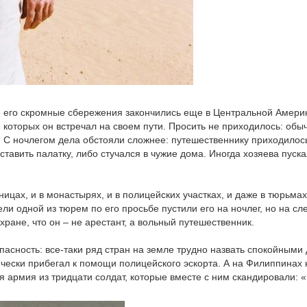
се его скромные сбережения закончились еще в Центральной Америк
которых он встречал на своем пути. Просить не приходилось: обы
е. С ночлегом дела обстояли сложнее: путешественнику приходилос
ставить палатку, либо стучался в чужие дома. Иногда хозяева пуска
ицах, и в монастырях, и в полицейских участках, и даже в тюрьмах
и одной из тюрем по его просьбе пустили его на ночлег, но на с
ране, что он – не арестант, а вольный путешественник.
асность: все-таки ряд стран на земле трудно назвать спокойными
чески прибегал к помощи полицейского эскорта. А на Филиппинах 
я армия из тридцати солдат, которые вместе с ним скандировали: 