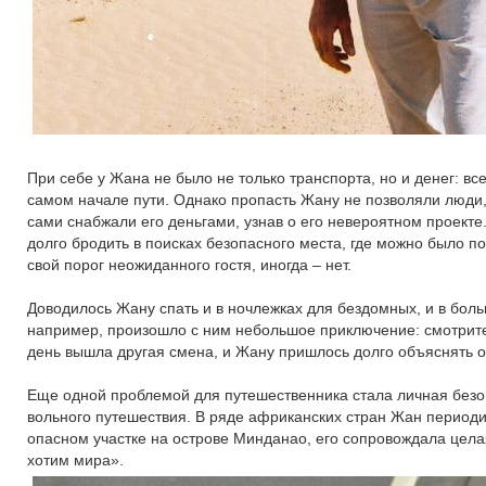
При себе у Жана не было не только транспорта, но и денег: в
самом начале пути. Однако пропасть Жану не позволяли люди, 
сами снабжали его деньгами, узнав о его невероятном проект
долго бродить в поисках безопасного места, где можно было по
свой порог неожиданного гостя, иногда – нет.
Доводилось Жану спать и в ночлежках для бездомных, и в больн
например, произошло с ним небольшое приключение: смотрител
день вышла другая смена, и Жану пришлось долго объяснять ох
Еще одной проблемой для путешественника стала личная безоп
вольного путешествия. В ряде африканских стран Жан периоди
опасном участке на острове Минданао, его сопровождала цела
хотим мира».