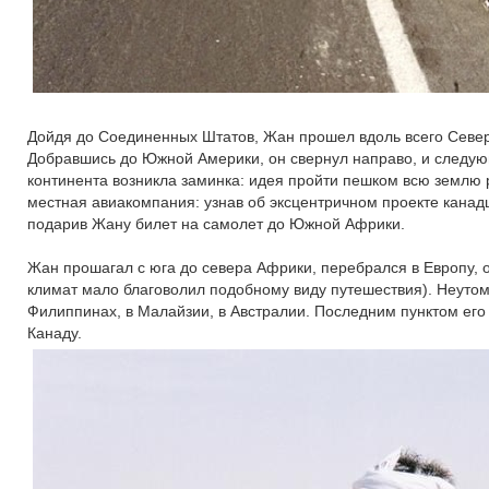
Дойдя до Соединенных Штатов, Жан прошел вдоль всего Север
Добравшись до Южной Америки, он свернул направо, и следую
континента возникла заминка: идея пройти пешком всю землю
местная авиакомпания: узнав об эксцентричном проекте канад
подарив Жану билет на самолет до Южной Африки.
Жан прошагал с юга до севера Африки, перебрался в Европу, 
климат мало благоволил подобному виду путешествия). Неут
Филиппинах, в Малайзии, в Австралии. Последним пунктом его 
Канаду.