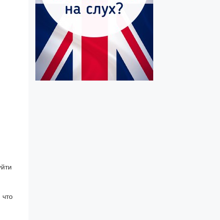
уйти
 что