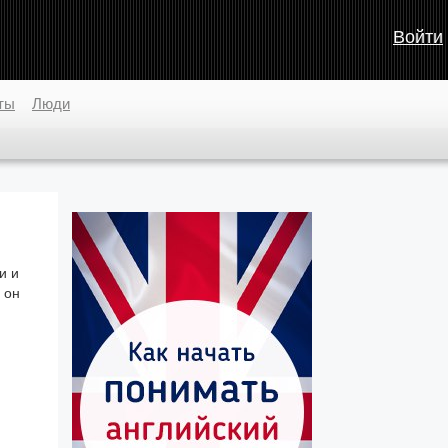
Войти
ты
Люди
и и
 он