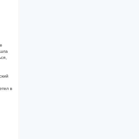
е
ишла
ься,
ский
етел в