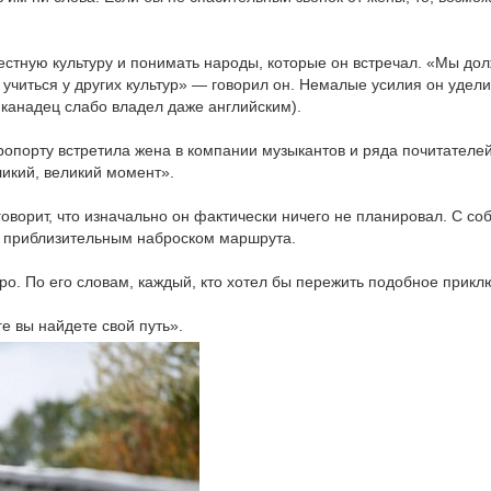
естную культуру и понимать народы, которые он встречал. «Мы до
учиться у других культур» — говорил он. Немалые усилия он удел
 канадец слабо владел даже английским).
эропорту встретила жена в компании музыкантов и ряда почитателей
икий, великий момент».
ворит, что изначально он фактически ничего не планировал. С соб
с приблизительным наброском маршрута.
о. По его словам, каждый, кто хотел бы пережить подобное прикл
е вы найдете свой путь».