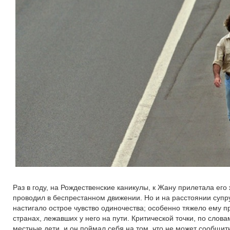
Раз в году, на Рождественские каникулы, к Жану прилетала ег
проводил в беспрестанном движении. Но и на расстоянии супр
настигало острое чувство одиночества; особенно тяжело ему пр
странах, лежавших у него на пути. Критической точки, по слова
местные дети, и он поймал себя на том, что не может сообщить