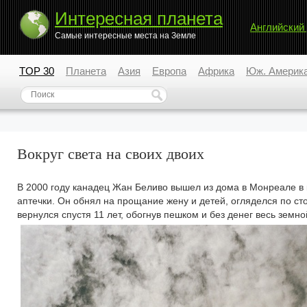
Интересная планета
Английский
Самые интересные места на Земле
TOP 30
Планета
Азия
Европа
Африка
Юж. Америк
Вокруг света на своих двоих
В 2000 году канадец Жан Беливо вышел из дома в Монреале в 
аптечки. Он обнял на прощание жену и детей, огляделся по сто
вернулся спустя 11 лет, обогнув пешком и без денег весь земно