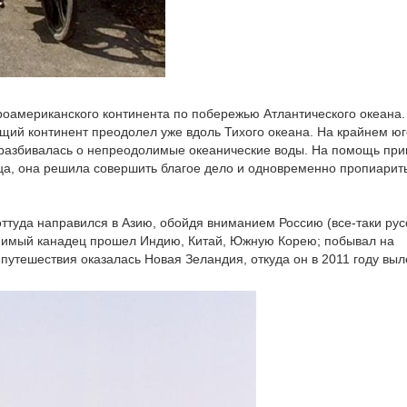
оамериканского континента по побережью Атлантического океана.
щий континент преодолел уже вдоль Тихого океана. На крайнем юг
 разбивалась о непреодолимые океанические воды. На помощь пр
ца, она решила совершить благое дело и одновременно пропиарит
оттуда направился в Азию, обойдя вниманием Россию (все-таки рус
омимый канадец прошел Индию, Китай, Южную Корею; побывал на
путешествия оказалась Новая Зеландия, откуда он в 2011 году выл