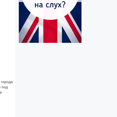
 города
о под
а