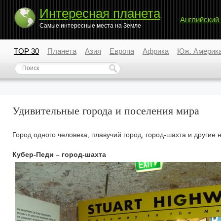
Интересная планета
Английский
Самые интересные места на Земле
TOP 30
Планета
Азия
Европа
Африка
Юж. Америк
Удивительные города и поселения мира
Город одного человека, плавучий город, город-шахта и другие
Кубер-Педи – город-шахта