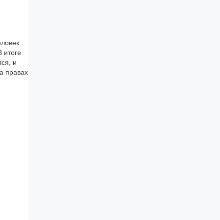
ловек.
В итоге
ся, и
а правах