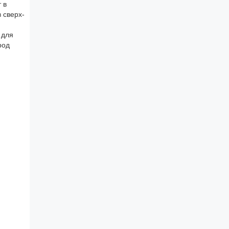
 в
 сверх-
 для
род