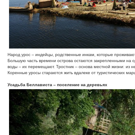
Народ урос – индейцы, родственные инкам, которые проживают 
Большую часть времени острова остаются закрепленными на од
воды – их перемещают. Тростник – основа местной жизни: из нег
Коренные уросы стараются жить вдалеке от туристических марш
Усадьба Беллависта – поселение на деревьях