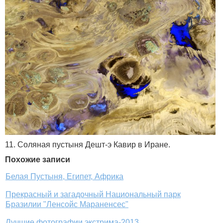
11. Соляная пустыня Дешт-э Кавир в Иране.
Похожие записи
Белая Пустыня, Египет, Африка
Прекрасный и загадочный Национальный парк
Бразилии "Ленсойс Мараненсес"
Лучшие фотографии экстрима-2013