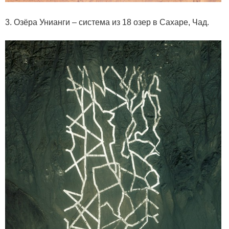
3. Озёра Унианги – система из 18 озер в Сахаре, Чад.