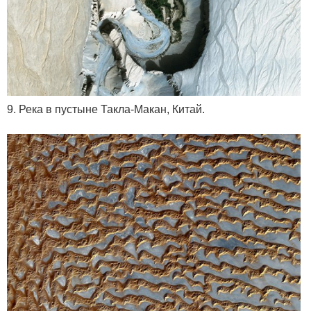
9. Река в пустыне Такла-Макан, Китай.