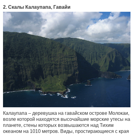
2. Скалы Калаупапа, Гавайи
Калаупапа – деревушка на гавайском острове Молокаи,
возле которой находятся высочайшие морские утесы на
планете, стены которых возвышаются над Тихим
океаном на 1010 метров. Виды, простирающиеся с края