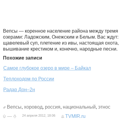
Вепсы — коренное население района между тремя
озерами: Ладожским, Онежским и Белым. Вас ждут:
щавелевый суп, плетение из ивы, настоящая охота,
вышивание крестиком и, конечно, народные песни.
Похожие записи
Самое глубокое озеро в мире – Байкал
Теплоходом по России
Радар Дон–2н
Вепсы
,
хоровод
,
россия
,
национальный
,
этнос
—
24 апреля 2012, 18:06
TVMIR.ru