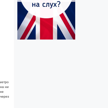
ометро
она ни
 не
 через