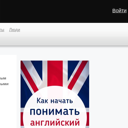
Войти
ты
Люди
мным
шными