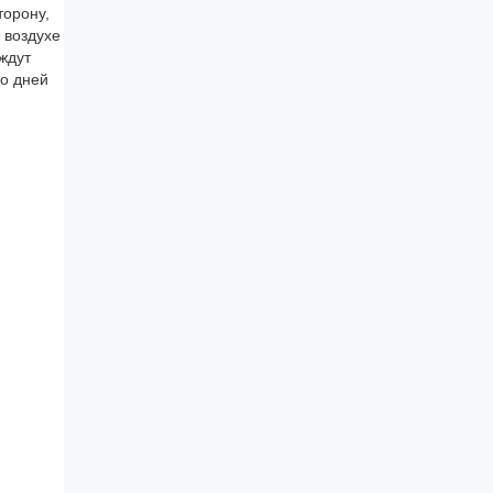
торону,
 воздухе
 ждут
ко дней