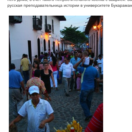
русская преподавательница истории в университете Букараманг