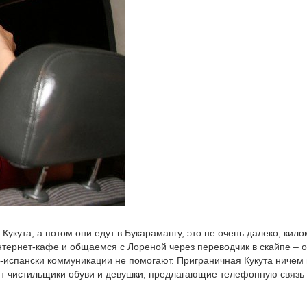
 Кукута, а потом они едут в Букарамангу, это не очень далеко, кил
интернет-кафе и общаемся с Лореной через переводчик в скайпе – 
по-испански коммуникации не помогают. Приграничная Кукута ничем
ают чистильщики обуви и девушки, предлагающие телефонную связь