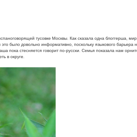
 испаноговорящей тусовке Москвы. Как сказала одна блоггерша, ми
и это было довольно информативно, поскольку языкового барьера н
Саша пока стесняется говорит по-русски. Семья показала нам орнит
ть в округе.