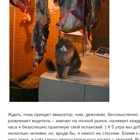
Ждать, пока приедет эвакуатор, нам, девочкам, бессмысленно,
развлекает водитель – завозит на ночной рынок, наливает кажд
часа я безуспешно практикую свой испанский :) К 5 утра мы до
несколько человек, но, вроде бы, я никого не стесняю. Ближе 
него дома, в счёт такого непростительного косяка с аварией. Вы