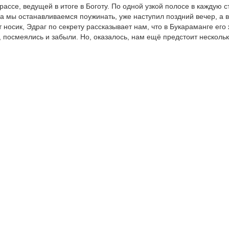
ссе, ведущей в итоге в Боготу. По одной узкой полосе в каждую с
да мы останавливаемся поужинать, уже наступил поздний вечер, а в
т носик, Эдраг по секрету рассказывает нам, что в Букараманге его
у, посмеялись и забыли. Но, оказалось, нам ещё предстоит несколь