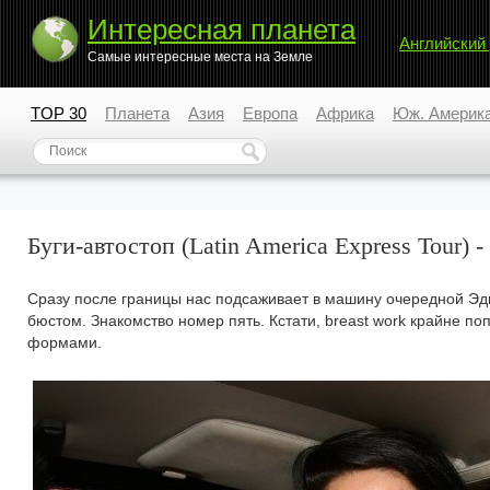
Интересная планета
Английский
Самые интересные места на Земле
TOP 30
Планета
Азия
Европа
Африка
Юж. Америк
Буги-автостоп (Latin America Express Tour) -
Сразу после границы нас подсаживает в машину очередной Эдг
бюстом. Знакомство номер пять. Кстати, breast work крайне п
формами.