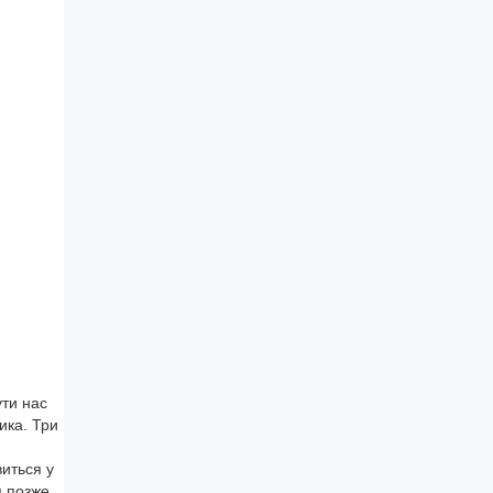
ути нас
ика. Три
иться у
я позже,