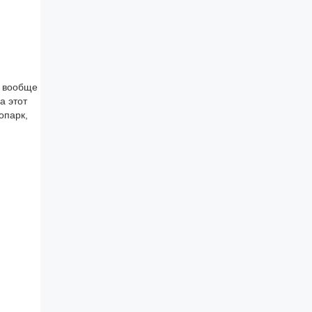
р вообще
а этот
опарк,