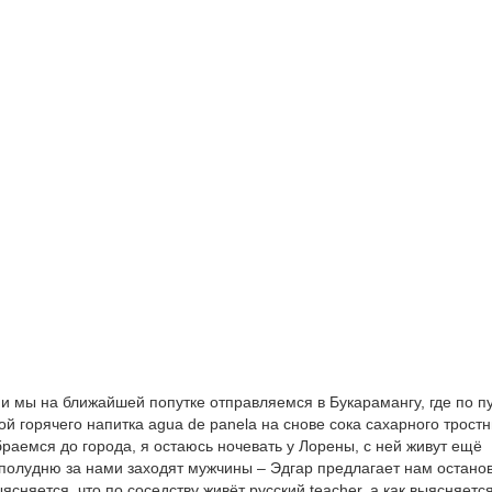
 и мы на ближайшей попутке отправляемся в Букарамангу, где по п
ой горячего напитка agua de panela на снове сока сахарного тростн
браемся до города, я остаюсь ночевать у Лорены, с ней живут ещё
к полудню за нами заходят мужчины – Эдгар предлагает нам останов
ясняется, что по соседству живёт русский teacher, а как выясняетс