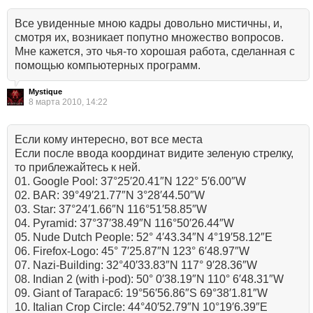
Все увиденные мною кадры довольно мистичны, и,
смотря их, возникает попутно множество вопросов.
Мне кажется, это чья-то хорошая работа, сделанная с
помощью компьютерных программ.
Mystique
8 марта 2010, 14:22
Если кому интересно, вот все места
Если после ввода координат видите зеленую стрелку,
то приблежайтесь к ней.
01. Google Pool: 37°25′20.41″N 122° 5′6.00″W
02. BAR: 39°49′21.77″N 3°28′44.50″W
03. Star: 37°24′1.66″N 116°51′58.85″W
04. Pyramid: 37°37′38.49″N 116°50′26.44″W
05. Nude Dutch People: 52° 4′43.34″N 4°19′58.12″E
06. Firefox-Logo: 45° 7′25.87″N 123° 6′48.97″W
07. Nazi-Building: 32°40′33.83″N 117° 9′28.36″W
08. Indian 2 (with i-pod): 50° 0′38.19″N 110° 6′48.31″W
09. Giant of Tarapacб: 19°56′56.86″S 69°38′1.81″W
10. Italian Crop Circle: 44°40′52.79″N 10°19′6.39″E