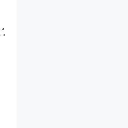
е
и
ы и