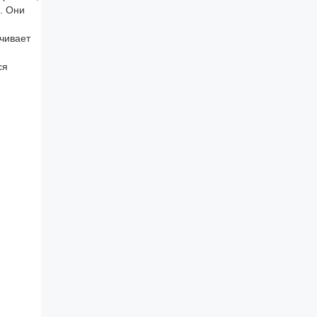
. Они
ечивает
ся