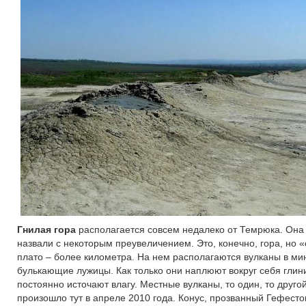
Гнилая гора
располагается совсем недалеко от Темрюка. Она м
назвали с некоторым преувеличением. Это, конечно, гора, но
плато – более километра. На нем располагаются вулканы в мин
булькающие лужицы. Как только они наплюют вокруг себя глини
постоянно источают влагу. Местные вулканы, то один, то друг
произошло тут в апреле 2010 года. Конус, прозванный Гефестом