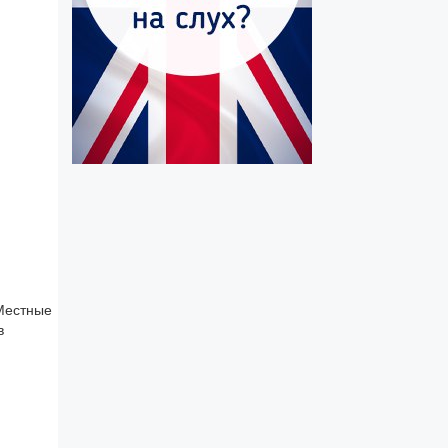
 Местные
в