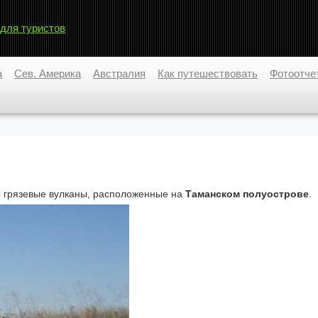
 для туристов
а
Сев. Америка
Австралия
Как путешествовать
Фотоотче
 грязевые вулканы, расположенные на
Таманском полуострове
.