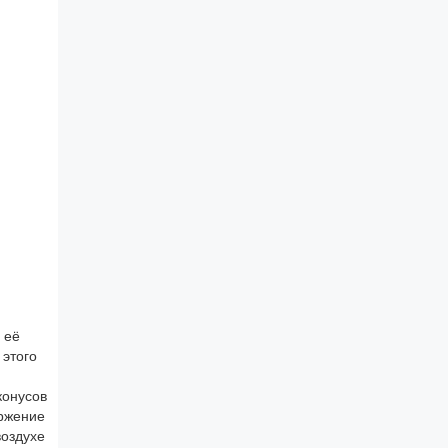
 её
 этого
конусов
ержение
воздухе