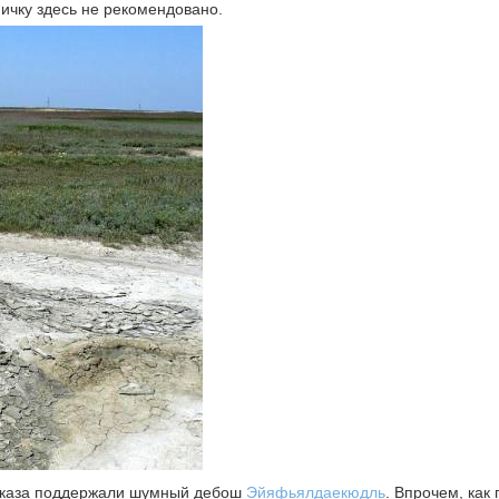
ичку здесь не рекомендовано.
авказа поддержали шумный дебош
Эйяфьялдаекюдль
. Впрочем, как