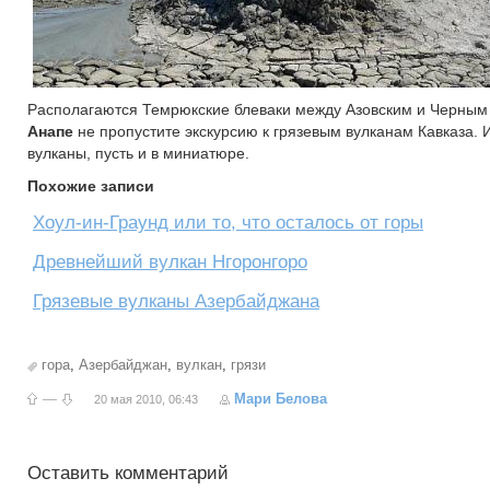
Располагаются Темрюкские блеваки между Азовским и Черным 
Анапе
не пропустите экскурсию к грязевым вулканам Кавказа.
вулканы, пусть и в миниатюре.
Похожие записи
Хоул-ин-Граунд или то, что осталось от горы
Древнейший вулкан Нгоронгоро
Грязевые вулканы Азербайджана
гора
,
Азербайджан
,
вулкан
,
грязи
—
Мари Белова
20 мая 2010, 06:43
Оставить комментарий