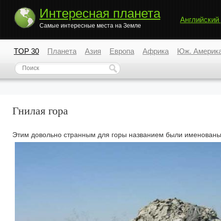
Интересная планета
Английский
Самые интересные места на Земле
TOP 30
Планета
Азия
Европа
Африка
Юж. Америк
Гнилая гора
Этим довольно странным для горы названием были именованы