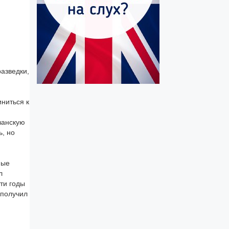
азведки,
иниться к
занскую
ь, но
ные
л
ти годы
 получил