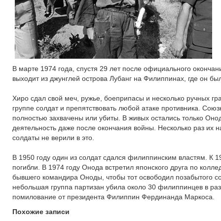
В марте 1974 года, спустя 29 лет после официального оконча
выходит из джунглей острова Лубанг на Филиппинах, где он бы
Хиро сдал свой меч, ружье, боеприпасы и несколько ручных гр
группе солдат и препятствовать любой атаке противника. Сою
полностью захвачены или убиты. В живых остались только Онод
деятельность даже после окончания войны. Несколько раз их н
солдаты не верили в это.
В 1950 году один из солдат сдался филиппинским властям. К 1
погибли. В 1974 году Онода встретил японского друга по колл
бывшего командира Оноды, чтобы тот освободил позабытого со
небольшая группа партизан убила около 30 филиппинцев в разл
помилование от президента Филиппин Фердинанда Маркоса.
Похожие записи