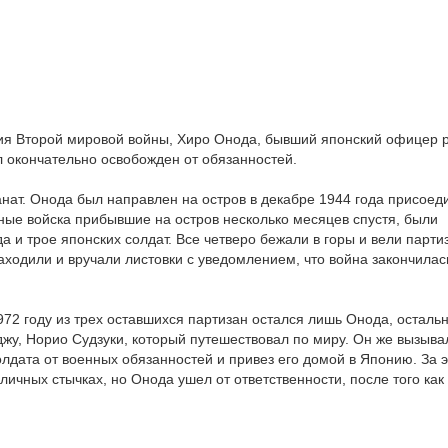
ния Второй мировой войны, Хиро Онода, бывший японский офицер р
л окончательно освобожден от обязанностей.
анат. Онода был направлен на остров в декабре 1944 года присоед
зные войска прибывшие на остров несколько месяцев спустя, были
а и трое японских солдат. Все четверо бежали в горы и вели парти
аходили и вручали листовки с уведомлением, что война закончилас
972 году из трех оставшихся партизан остался лишь Онода, осталь
еджу, Норио Судзуки, который путешествовал по миру. Он же вызыва
лдата от военных обязанностей и привез его домой в Японию. За э
ичных стычках, но Онода ушел от ответственности, после того как