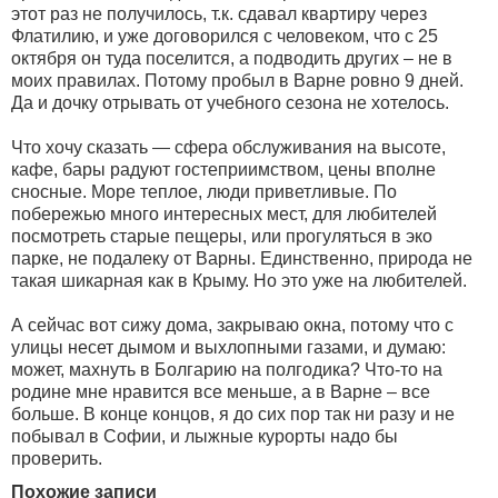
этот раз не получилось, т.к. сдавал квартиру через
Флатилию, и уже договорился с человеком, что с 25
октября он туда поселится, а подводить других – не в
моих правилах. Потому пробыл в Варне ровно 9 дней.
Да и дочку отрывать от учебного сезона не хотелось.
Что хочу сказать — сфера обслуживания на высоте,
кафе, бары радуют гостеприимством, цены вполне
сносные. Море теплое, люди приветливые. По
побережью много интересных мест, для любителей
посмотреть старые пещеры, или прогуляться в эко
парке, не подалеку от Варны. Единственно, природа не
такая шикарная как в Крыму. Но это уже на любителей.
А сейчас вот сижу дома, закрываю окна, потому что с
улицы несет дымом и выхлопными газами, и думаю:
может, махнуть в Болгарию на полгодика? Что-то на
родине мне нравится все меньше, а в Варне – все
больше. В конце концов, я до сих пор так ни разу и не
побывал в Софии, и лыжные курорты надо бы
проверить.
Похожие записи