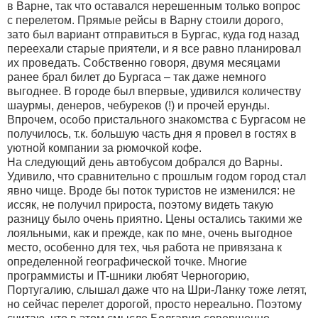
в Варне, так что оставался нерешенным только вопрос
с перелетом. Прямые рейсы в Варну стоили дорого,
зато был вариант отправиться в Бургас, куда год назад
переехали старые приятели, и я все равно планировал
их проведать. Собственно говоря, двумя месяцами
ранее брал билет до Бургаса – так даже немного
выгоднее. В городе был впервые, удивился количеству
шаурмы, денеров, чебуреков (!) и прочей ерунды.
Впрочем, особо пристального знакомства с Бургасом не
получилось, т.к. большую часть дня я провел в гостях в
уютной компании за рюмочкой кофе.
На следующий день автобусом добрался до Варны.
Удивило, что сравнительно с прошлым годом город стал
явно чище. Вроде бы поток туристов не изменился: не
иссяк, не получил прироста, поэтому видеть такую
разницу было очень приятно. Цены остались такими же
лояльными, как и прежде, как по мне, очень выгодное
место, особенно для тех, чья работа не привязана к
определенной географической точке. Многие
программисты и IT-шники любят Черногорию,
Португалию, слышал даже что на Шри-Ланку тоже летят,
но сейчас перелет дорогой, просто нереально. Поэтому