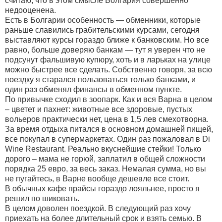
считаю, что в этом смысле Болгария совершенно
недооценена.
Есть в Болгарии особенность — обменники, которые
раньше славились грабительскими курсами, сегодня
выставляют курсы гораздо ближе к банковским. Но все
равно, больше доверяю банкам — тут я уверен что не
подсунут фальшивую купюру, хоть и в ларьках на улице
можно быстрее все сделать. Собственно говоря, за всю
поездку я старался пользоваться только банками, и
один раз обменял финансы в обменном пункте.
По привычке сходил в зоопарк. Как и вся Варна в целом
– цветет и пахнет: животные все здоровые, пустых
вольеров практически нет, цена в 1,5 лев смехотворна.
За время отдыха питался в основном домашней пищей,
все покупал в супермаркетах. Один раз пожаловал в Di
Wine Restaurant. Реально вкуснейшие стейки! Только
дорого – мама не горюй, заплатил в общей сложности
порядка 25 евро, за весь заказ. Немалая сумма, но вы
не пугайтесь, в Варне вообще дешевле все стоит.
В обычных кафе прайсы гораздо лояльнее, просто я
решил по шиковать.
В целом доволен поездкой. В следующий раз хочу
приехать на более длительный срок и взять семью. В