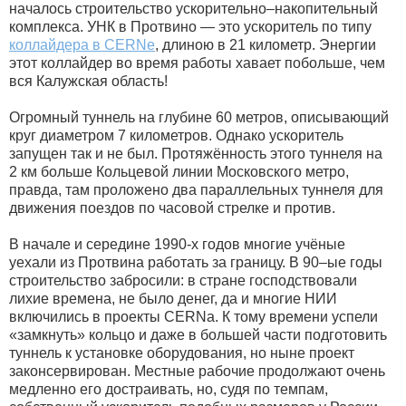
началось строительство ускорительно–накопительный
комплекса. УНК в Протвино — это ускоритель по типу
коллайдера в CERNе
, длиною в 21 километр. Энергии
этот коллайдер во время работы хавает побольше, чем
вся Калужская область!
Огромный туннель на глубине 60 метров, описывающий
круг диаметром 7 километров. Однако ускоритель
запущен так и не был. Протяжённость этого туннеля на
2 км больше Кольцевой линии Московского метро,
правда, там проложено два параллельных туннеля для
движения поездов по часовой стрелке и против.
В начале и середине 1990-х годов многие учёные
уехали из Протвина работать за границу. В 90–ые годы
строительство забросили: в стране господствовали
лихие времена, не было денег, да и многие НИИ
включились в проекты CERNа. К тому времени успели
«замкнуть» кольцо и даже в большей части подготовить
туннель к установке оборудования, но ныне проект
законсервирован. Местные рабочие продолжают очень
медленно его достраивать, но, судя по темпам,