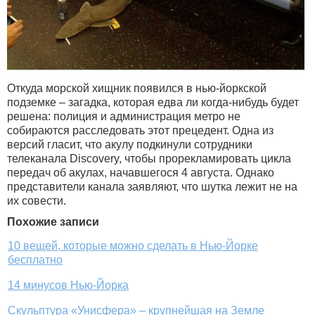
Откуда морской хищник появился в нью-йоркской
подземке – загадка, которая едва ли когда-нибудь будет
решена: полиция и администрация метро не
собираются расследовать этот прецедент. Одна из
версий гласит, что акулу подкинули сотрудники
телеканала Discovery, чтобы прорекламировать цикла
передач об акулах, начавшегося 4 августа. Однако
представители канала заявляют, что шутка лежит не на
их совести.
Похожие записи
10 вещей, которые можно сделать в Нью-Йорке
бесплатно
14 минусов Нью-Йорка
Скульптура «Унисфера» – крупнейшая на Земле