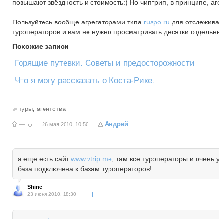
повышают звёздность и стоимость:) Но чиптрип, в принципе, аг
Пользуйтесь вообще агрегаторами типа
ruspo.ru
для отслежива
туроператоров и вам не нужно просматривать десятки отдельны
Похожие записи
Горящие путевки. Советы и предосторожности
Что я могу рассказать о Коста-Рике.
туры
,
агентства
—
Андрей
26 мая 2010, 10:50
а еще есть сайт
www.vtrip.me
, там все туроператоры и очень 
база подключена к базам туроператоров!
Shine
23 июня 2010, 18:30