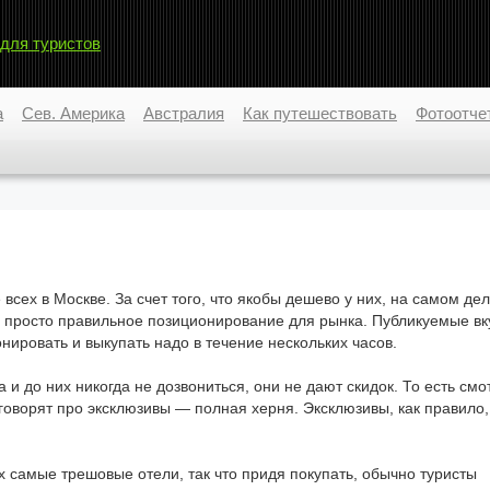
 для туристов
а
Сев. Америка
Австралия
Как путешествовать
Фотоотче
сех в Москве. За счет того, что якобы дешево у них, на самом де
о, просто правильное позиционирование для рынка. Публикуемые в
нировать и выкупать надо в течение нескольких часов.
 и до них никогда не дозвониться, они не дают скидок. То есть смо
и говорят про эксклюзивы — полная херня. Эксклюзивы, как правило,
 самые трешовые отели, так что придя покупать, обычно туристы