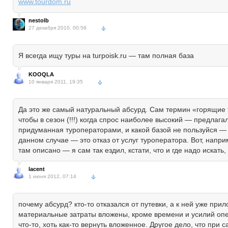
www.tourdom.ru
nestolb
27 декабря 2010, 00:56
Я всегда ищу туры на turpoisk.ru — там полная база
KOOQLA
10 января 2011, 19:35
Да это же самый натуральный абсурд. Сам термин «горящие т
чтобы в сезон (!!!) когда спрос наиболее высокий — предлага
придуманная туроператорами, и какой базой не пользуйся — в
данном случае — это отказ от услуг туроператора. Вот, например
там описано — я сам так ездил, кстати, что и где надо искат
lacent
1 июня 2012, 07:14
почему абсурд? кто-то отказался от путевки, а к ней уже при
материальные затраты вложены, кроме времени и усилий опера
что-то, хоть как-то вернуть вложенное. Другое дело, что при