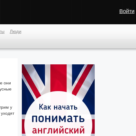
Войти
ты
Люди
ле они
кусные
трим у
 уходят