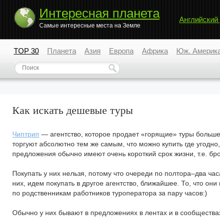
Интересная планета
Английский
Самые интересные места на Земле
TOP 30
Планета
Азия
Европа
Африка
Юж. Америк
Как искать дешевые туры
Чиптрип
— агентство, которое продает «горящие» туры больше в
торгуют абсолютно тем же самым, что можно купить где угодн
предложения обычно имеют очень короткий срок жизни, т.е. бро
Покупать у них нельзя, потому что очереди по полтора–два часа
них, идем покупать в другое агентство, ближайшее. То, что он
по родственникам работников туроператора за пару часов:)
Обычно у них бывают в предложениях в лентах и в сообществах