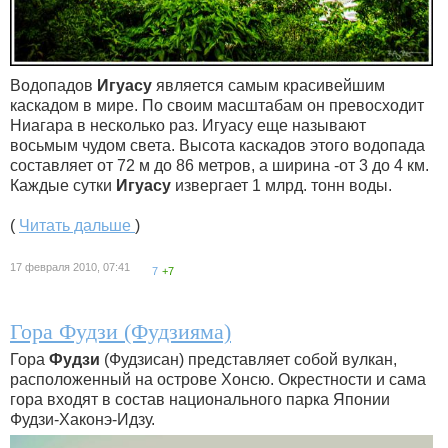
Водопадов
Игуасу
является самым красивейшим
каскадом в мире. По своим масштабам он превосходит
Ниагара в несколько раз. Игуасу еще называют
восьмым чудом света. Высота каскадов этого водопада
составляет от 72 м до 86 метров, а ширина -от 3 до 4 км.
Каждые сутки
Игуасу
извергает 1 млрд. тонн воды.
(
Читать дальше
)
17 февраля 2010, 07:41
7
+7
Гора Фудзи (Фудзияма)
Гора
Фудзи
(Фудзисан) представляет собой вулкан,
расположенный на острове Хонсю. Окрестности и сама
гора входят в состав национального парка Японии
Фудзи-Хаконэ-Идзу.