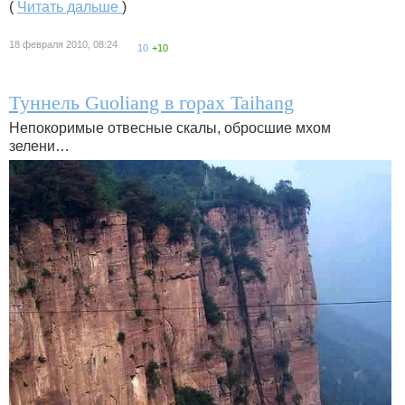
(
Читать дальше
)
18 февраля 2010, 08:24
10
+10
Туннель Guoliang в горах Taihang
Непокоримые отвесные скалы, обросшие мхом
зелени…