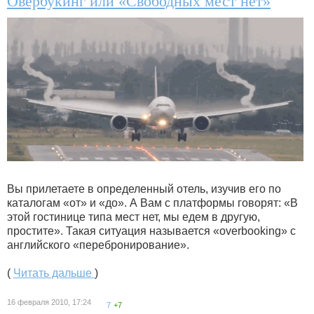
Овербукинг или «Свободных мест нет»
Вы прилетаете в определенный отель, изучив его по
каталогам «от» и «до». А Вам с платформы говорят: «В
этой гостинице типа мест нет, мы едем в другую,
простите». Такая ситуация называется «overbooking» с
английского «перебронирование».
(
Читать дальше
)
16 февраля 2010, 17:24
7
+7