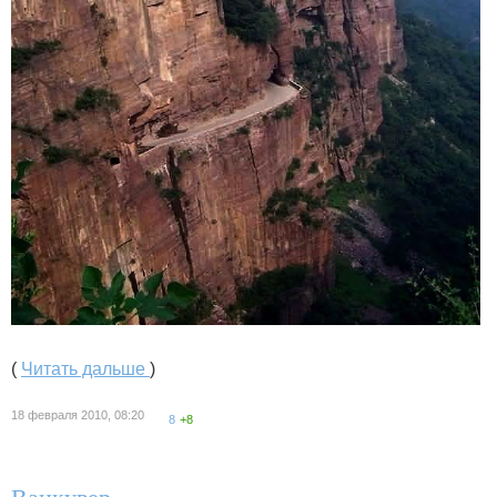
(
Читать дальше
)
18 февраля 2010, 08:20
8
+8