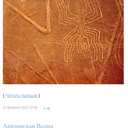
(
Читать дальше
)
17 февраля 2010, 07:56
9
+9
Аризонская Волна