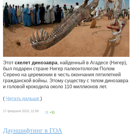
Этот
скелет динозавра
, найденный в Агадесе (Нигер),
был подарен стране Нигер палеонтологом Полом
Серено на церемонии в честь окончания пятилетней
гражданской войны. Этому существу с телом динозавра
и головой крокодила около 110 миллионов лет.
(
Читать дальше
)
17 февраля 2010, 11:58
11
+11
Дауншифтинг в ГОА