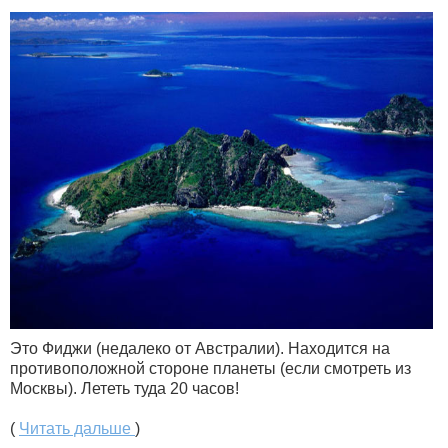
Это Фиджи (недалеко от Австралии). Находится на
противоположной стороне планеты (если смотреть из
Москвы). Лететь туда 20 часов!
(
Читать дальше
)