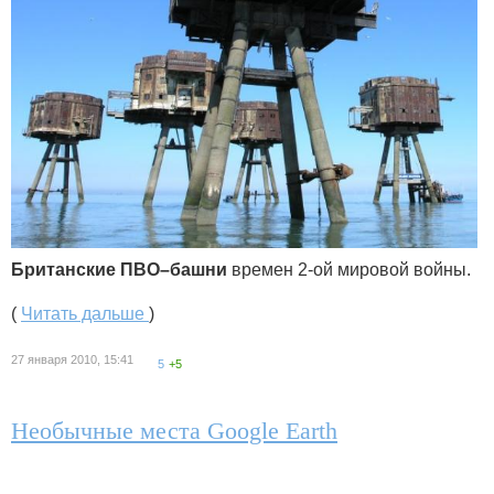
Британские ПВО–башни
времен 2-ой мировой войны.
(
Читать дальше
)
27 января 2010, 15:41
5
+5
Необычные места Google Earth