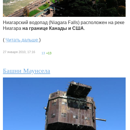
Ниагарский водопад (Niagara Falls) расположен на реке
Ниагара
на границе Канады и США
.
(
Читать дальше
)
27 января 2010, 17:16
13
+13
Башни Маунсела