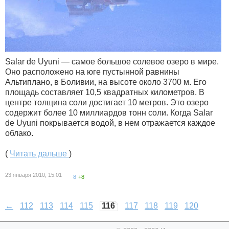
Salar de Uyuni — самое большое солевое озеро в мире.
Оно расположено на юге пустынной равнины
Альтиплано, в Боливии, на высоте около 3700 м. Его
площадь составляет 10,5 квадратных километров. В
центре толщина соли достигает 10 метров. Это озеро
содержит более 10 миллиардов тонн соли. Когда Salar
de Uyuni покрывается водой, в нем отражается каждое
облако.
(
Читать дальше
)
23 января 2010, 15:01
8
+8
←
112
113
114
115
116
117
118
119
120