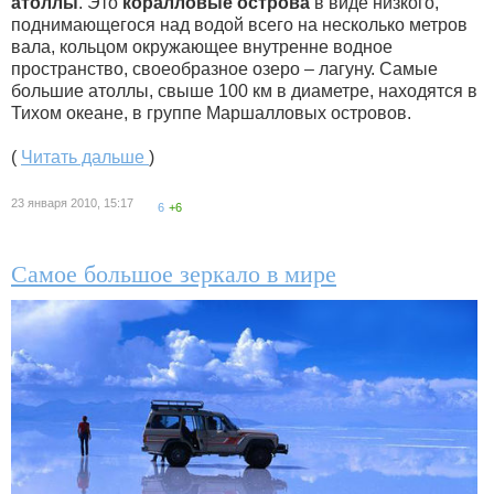
атоллы
. Это
коралловые острова
в виде низкого,
поднимающегося над водой всего на несколько метров
вала, кольцом окружающее внутренне водное
пространство, своеобразное озеро – лагуну. Самые
большие атоллы, свыше 100 км в диаметре, находятся в
Тихом океане, в группе Маршалловых островов.
(
Читать дальше
)
23 января 2010, 15:17
6
+6
Самое большое зеркало в мире