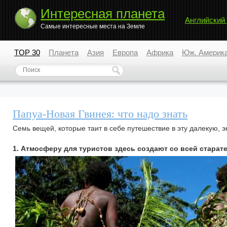
Интересная планета
Английский
Самые интересные места на Земле
TOP 30
Планета
Азия
Европа
Африка
Юж. Америк
Папуа-Новая Гвинея: что надо знать
Семь вещей, которые таит в себе путешествие в эту далекую, 
1. Атмосферу для туристов здесь создают со всей стара