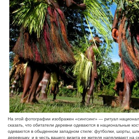
На этой фотографии изображен «сингсинг» — ритуал национал
сказать, что обитатели деревни одеваются в национальные кос
одеваются в обыденном западном стиле: футболки, шорты, шле
деревушку, и в честь вашего визита ее жителя напяливают на 