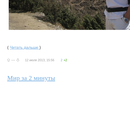
(
Читать дальше
)
—
12 июля 2013, 15:56
2
+2
Мир за 2 минуты