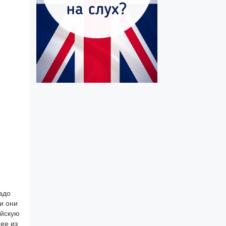
адо
и они
ийскую
ее из