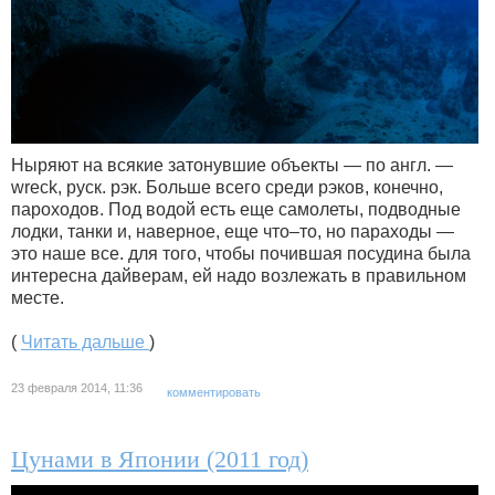
Ныряют на всякие затонувшие объекты — по англ. —
wreck, руск. рэк. Больше всего среди рэков, конечно,
пароходов. Под водой есть еще самолеты, подводные
лодки, танки и, наверное, еще что–то, но параходы —
это наше все. для того, чтобы почившая посудина была
интересна дайверам, ей надо возлежать в правильном
месте.
(
Читать дальше
)
23 февраля 2014, 11:36
комментировать
Цунами в Японии (2011 год)