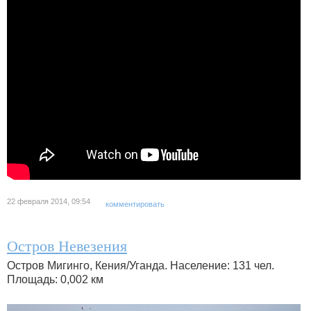
22 февраля 2014, 09:54
комментировать
Остров Невезения
Остров Мигинго, Кения/Уганда. Население: 131 чел.
Площадь: 0,002 км