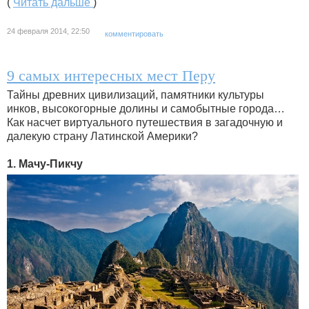
(
Читать дальше
)
24 февраля 2014, 22:50
комментировать
9 самых интересных мест Перу
Тайны древних цивилизаций, памятники культуры
инков, высокогорные долины и самобытные города…
Как насчет виртуального путешествия в загадочную и
далекую страну Латинской Америки?
1. Мачу-Пикчу