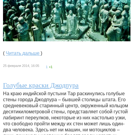
(
Читать дальше
)
25 февраля 2014, 16:05
1
+1
Голубые краски Джодпура
На краю индийской пустыни Тар раскинулись голубые
стены города Джодпура – бывшей столицы штата. Его
средневековый старинный центр, окруженный кольцом
десятикилометровой стены, представляет собой густой
лабиринт переулков, некоторые из них настолько узки,
что свободно пройти между их стен может лишь один-
два человека. Здесь нет ни машин, ни мотоциклов –