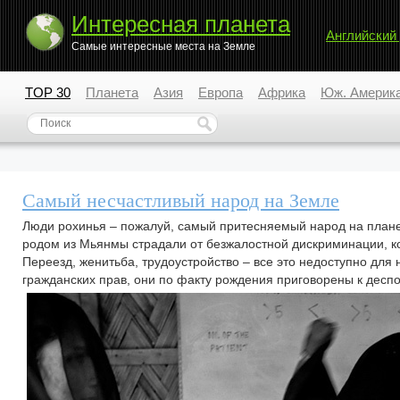
Интересная планета
Английский
Самые интересные места на Земле
TOP 30
Планета
Азия
Европа
Африка
Юж. Америк
Самый несчастливый народ на Земле
Люди рохинья – пожалуй, самый притесняемый народ на плане
родом из Мьянмы страдали от безжалостной дискриминации, кот
Переезд, женитьба, трудоустройство – все это недоступно дл
гражданских прав, они по факту рождения приговорены к десп