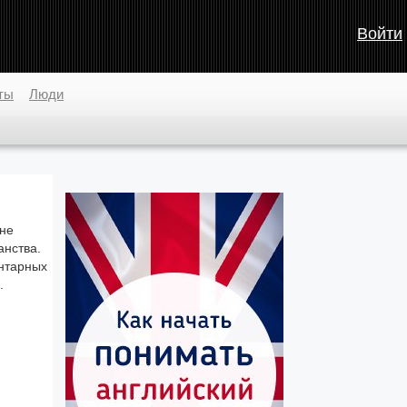
Войти
ты
Люди
ане
анства.
ентарных
.