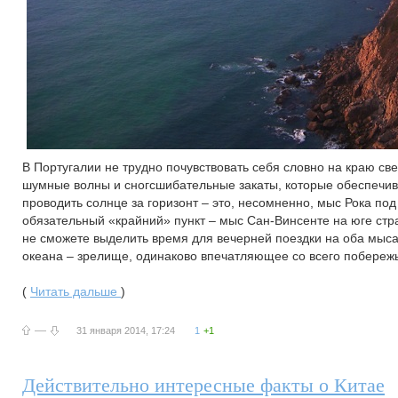
В Португалии не трудно почувствовать себя словно на краю св
шумные волны и сногсшибательные закаты, которые обеспечива
проводить солнце за горизонт – это, несомненно, мыс Рока по
обязательный «крайний» пункт – мыс Сан-Винсенте на юге стра
не сможете выделить время для вечерней поездки на оба мыса
океана – зрелище, одинаково впечатляющее со всего побереж
(
Читать дальше
)
—
31 января 2014, 17:24
1
+1
Действительно интересные факты о Китае