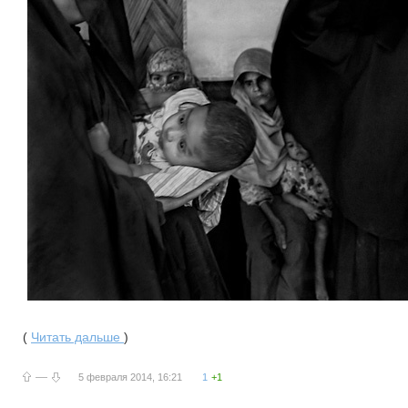
(
Читать дальше
)
—
5 февраля 2014, 16:21
1
+1