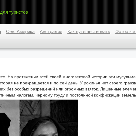
 для туристов
а
Сев. Америка
Австралия
Как путешествовать
Фотоотче
те. На протяжении всей своей многовековой истории эти мусульм
орая не прекращается и по сей день. У рохинья нет своего гражд
я них без особых разрешений или огромных взяток. Лишенные элем
отичным налогам, черному труду и постоянной конфискации земель