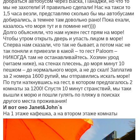
добраться автобусом через Васка, Панаджи, но что то
мы не захотели! И правильно сделали! Нас на такси то
1,5 часа везли, представляю сколько бы мы автобусами
добирались, а темнее там довольно рано! Пока ехали,
казалось что моря тут и в помине нет))))
Долго объясняли, что нам нужен гест прям на море!
Чтобы утром открыть дверь и упасть лицом в море!
Сперва нам сказали, что так не бывает, а потом нас не
так поняли и привезли в какой – то гест Paloom –
НИКОГДА там не останавливайтесь. Хозяин урод
(читаем ниже), на стенах плесень, до моря минут 10
пешком – до нормального моря, а не до скал! Заплатив
за 2 номера 1600 рупий, мы отправились искать море!
По пути наткнувшись на гест, в котором предлагалось 2
комнаты за 1200! Спустя 10 минут странствий, мы таки
вышли к морю и пошли гулять по пляжу в поисках
другого места проживания!
И вот оно Janet&John`s
На 1 этаже кафешка, а на втором этаже комнаты