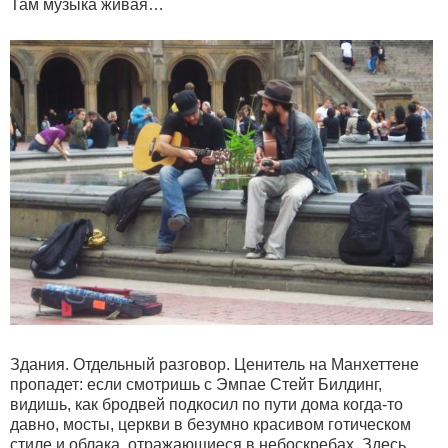
Там музыка живая…
Здания. Отдельный разговор. Ценитель на Манхеттене
пропадет: если смотришь с Эмпае Стейт Билдинг,
видишь, как бродвей подкосил по пути дома когда-то
давно, мосты, церкви в безумно красивом готическом
стиле и облака, отражающиеся в небоскребах. Здесь