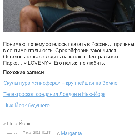
Понимаю, почему хотелось плакать в России… причины
в сентиментальности. Срок эйфории закончился.
Осталось только сходить на каток в Центральном
Парке… «ILOVENY». Его нельзя не любить.
Похожие записи
Скульптура «Унисфера» – крупнейшая на Земле
Телектроскоп соединил Лондон и Нью-Йорк
Нью-Йорк будущего
Нью-Йорк
—
7 мая 2011, 01:55
Margarita