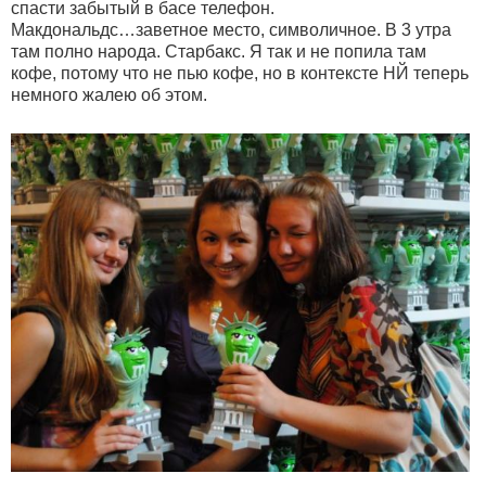
спасти забытый в басе телефон.
Макдональдс…заветное место, символичное. В 3 утра
там полно народа. Старбакс. Я так и не попила там
кофе, потому что не пью кофе, но в контексте НЙ теперь
немного жалею об этом.