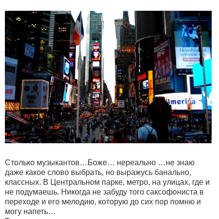
Столько музыкантов…Боже… нереально …не знаю
даже какое слово выбрать, но выражусь банально,
классных. В Центральном парке, метро, на улицах, где и
не подумаешь. Никогда не забуду того саксофониста в
переходе и его мелодию, которую до сих пор помню и
могу напеть…