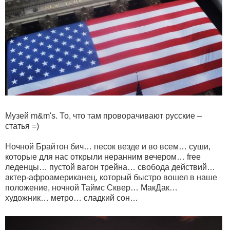
Музей m&m's. То, что там проворачивают русские –
статья =)
Ночной Брайтон бич… песок везде и во всем… суши,
которые для нас открыли неранним вечером… free
леденцы… пустой вагон трейна… свобода действий…
актер-афроамериканец, который быстро вошел в наше
положение, ночной Таймс Сквер… МакДак…
художник… метро… сладкий сон…