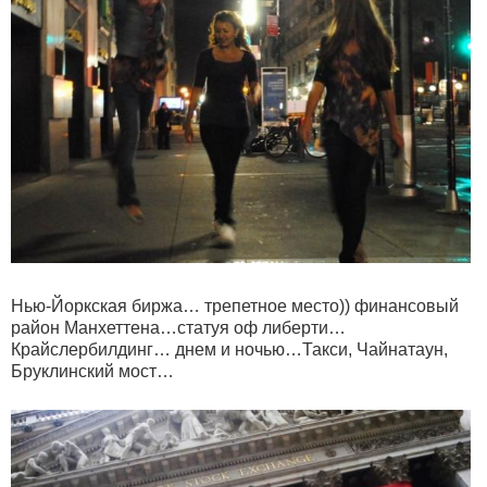
Нью-Йоркская биржа… трепетное место)) финансовый
район Манхеттена…статуя оф либерти…
Крайслербилдинг… днем и ночью…Такси, Чайнатаун,
Бруклинский мост…