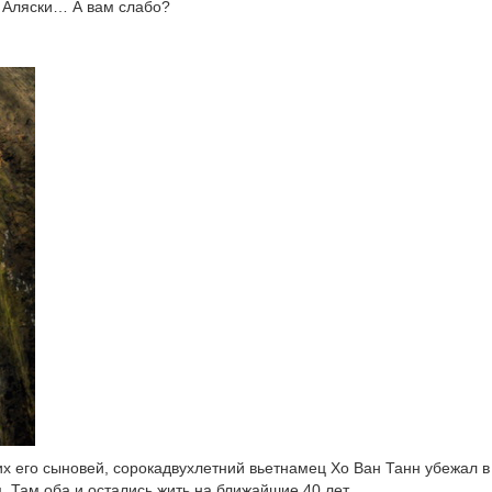
х Аляски… А вам слабо?
их его сыновей, сорокадвухлетний вьетнамец Хо Ван Танн убежал в
 Там оба и остались жить на ближайшие 40 лет