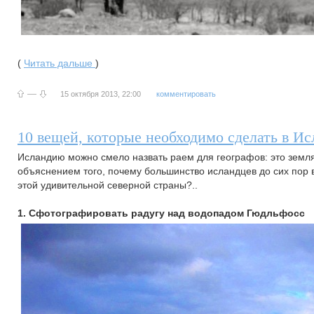
(
Читать дальше
)
—
15 октября 2013, 22:00
комментировать
10 вещей, которые необходимо сделать в И
Исландию можно смело назвать раем для географов: это земля
объяснением того, почему большинство исландцев до сих пор ве
этой удивительной северной страны?..
1. Сфотографировать радугу над водопадом Гюдльфосс