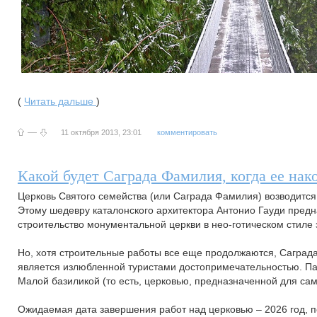
(
Читать дальше
)
—
11 октября 2013, 23:01
комментировать
Какой будет Саграда Фамилия, когда ее нак
Церковь Святого семейства (или Саграда Фамилия) возводится 
Этому шедевру каталонского архитектора Антонио Гауди пред
строительство монументальной церкви в нео-готическом стиле
Но, хотя строительные работы все еще продолжаются, Саград
является излюбленной туристами достопримечательностью. Пап
Малой базиликой (то есть, церковью, предназначенной для сам
Ожидаемая дата завершения работ над церковью – 2026 год, по