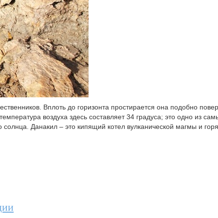
ственников. Вплоть до горизонта простирается она подобно пове
емпература воздуха здесь составляет 34 градуса; это одно из сам
о солнца. Данакил – это кипящий котел вулканической магмы и гор
ции