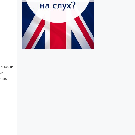
рхности
ых
ячих