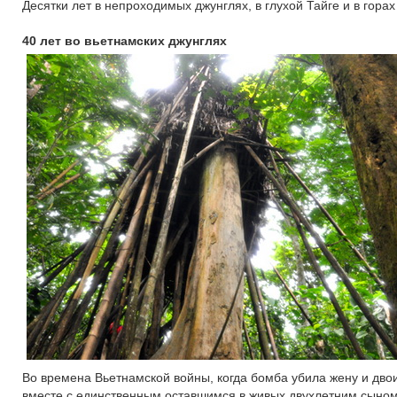
Десятки лет в непроходимых джунглях, в глухой Тайге и в гора
40 лет во вьетнамских джунглях
Во времена Вьетнамской войны, когда бомба убила жену и дво
вместе с единственным оставшимся в живых двухлетним сыном.