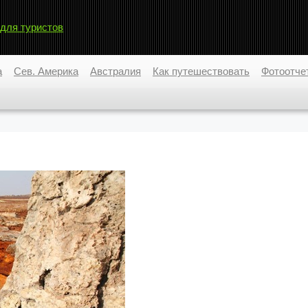
 для туристов
а
Сев. Америка
Австралия
Как путешествовать
Фотоотче