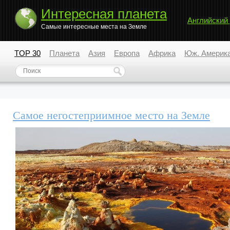
Интересная планета
Английский
Самые интересные места на Земле
TOP 30
Планета
Азия
Европа
Африка
Юж. Америк
Самое негостеприимное место на Земле