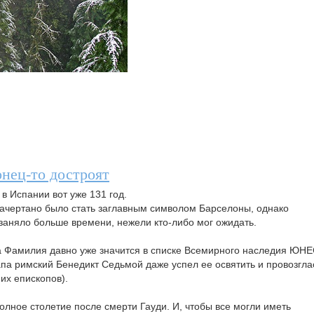
онец-то достроят
в Испании вот уже 131 год.
начертано было стать заглавным символом Барселоны, однако
 заняло больше времени, нежели кто-либо мог ожидать.
а Фамилия давно уже значится в списке Всемирного наследия ЮН
а римский Бенедикт Седьмой даже успел ее освятить и провозгла
их епископов).
лное столетие после смерти Гауди. И, чтобы все могли иметь