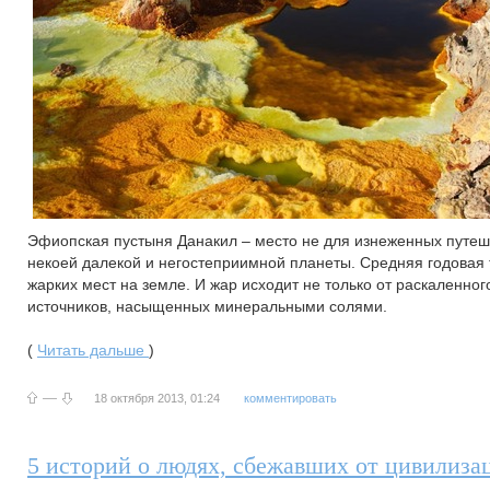
Эфиопская пустыня Данакил – место не для изнеженных путеше
некоей далекой и негостеприимной планеты. Средняя годовая т
жарких мест на земле. И жар исходит не только от раскаленног
источников, насыщенных минеральными солями.
(
Читать дальше
)
—
18 октября 2013, 01:24
комментировать
5 историй о людях, сбежавших от цивилиза